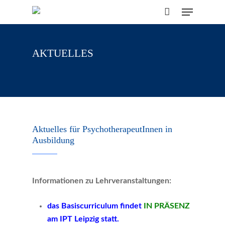
Skip
Menu
to
CLOSE
Cart
CART
main
content
AKTUELLES
Aktuelles für PsychotherapeutInnen in
Ausbildung
Informationen zu Lehrveranstaltungen:
das Basiscurriculum findet
IN PRÄSENZ
am IPT Leipzig statt.