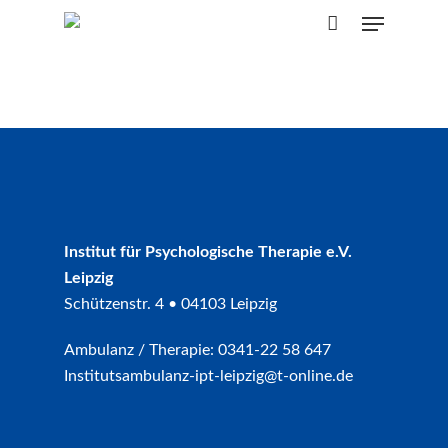
Skip
Menu
to
CLOSE
Cart
CART
main
content
Institut für Psychologische Therapie e.V.
Leipzig
Schützenstr. 4 • 04103 Leipzig
Ambulanz / Therapie: 0341-22 58 647
Institutsambulanz-ipt-leipzig@t-online.de