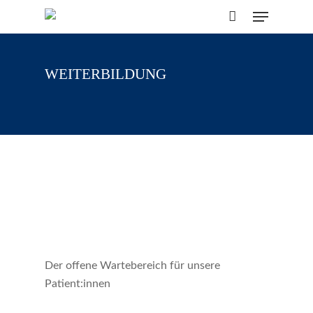
Skip
Menu
to
CLOSE
Cart
CART
main
content
WEITERBILDUNG
Der offene Wartebereich für unsere
Patient:innen